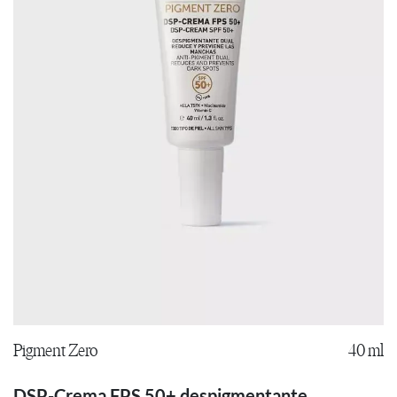
Pigment Zero
40 ml
DSP-Crema FPS 50+ despigmentante